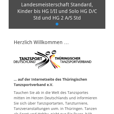
Landesmeisterschaft Standard,
Kinder bis HG I/II und Solo HG D/C
Std und HG 2 A/S Std
•
Veröffentlicht
am
Von
admin
Herzlich Willkommen …
… auf der Internetseite des Thüringischen
Tanzsp
ortverband e.V.
Tauchen Sie ab in die Welt des Tanzsportes
mitten im Herzen Deutschlands und informieren
Sie sich über Tanzsportarten, Tanzturniere,
Tanzveranstaltungen uvm. in Thüringen. Tanzen
als Sport und Hobby, nicht nur für Paare, hält