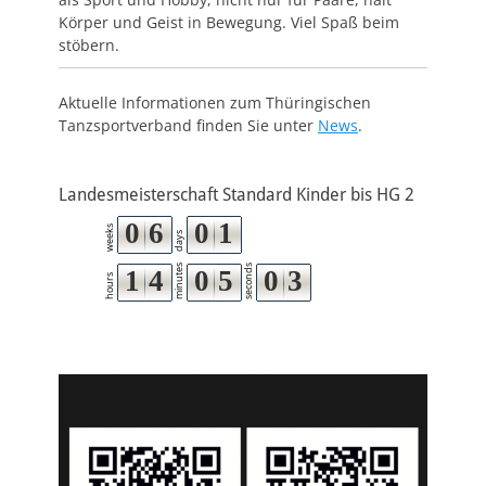
Körper und Geist in Bewegung. Viel Spaß beim
stöbern.
Aktuelle Informationen zum Thüringischen
Tanzsportverband finden Sie unter
News
.
Landesmeisterschaft Standard Kinder bis HG 2
0
6
0
1
weeks
days
minutes
seconds
1
4
0
5
0
2
hours
3