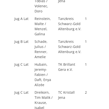
Tobias /
Jena
Volenec,
Doro
Jug A Lat
Reinstein,
Tanzkreis
1
Malte /
Schwarz-Gold
Menzel,
Altenburg e.V.
Galina
Jug B Lat
Schade,
Tanzkreis
1
Julius /
Schwarz-Gold
Renner,
Altenburg e.V.
Amelie
Jug C Lat
Hubain,
TK Brillant
1
Jeremy-
Gera e.V.
Fabien /
Daft, Enya
Alizée
Jug C Lat
Dreikorn,
TC Kristall
2
Tim Malik /
Jena
Krause,
Isabel