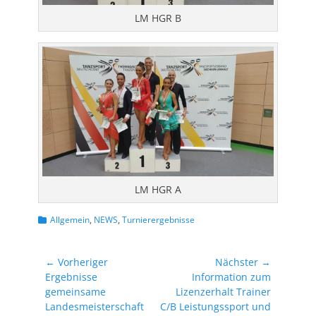
LM HGR B
LM HGR A
Kategorien
Allgemein
,
NEWS
,
Turnierergebnisse
Beitragsnavigation
← Vorheriger
Nächster →
Vorheriger
Nächster
Ergebnisse
Information zum
Beitrag:
Beitrag:
gemeinsame
Lizenzerhalt Trainer
Landesmeisterschaft
C/B Leistungssport und