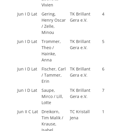
Vivien
Jun I D Lat
Gering,
TK Brillant
4
Henry Oscar
Gera e.V.
/ Zelle,
Minou
Jun I D Lat
Trommer,
TK Brillant
5
Theo /
Gera e.V.
Hainke,
Anna
Jun I D Lat
Fischer, Carl
TK Brillant
6
/ Tammer,
Gera e.V.
Erin
Jun I D Lat
Saupe,
TK Brillant
7
Mirco / Lill,
Gera e.V.
Lotte
Jun II C Lat
Dreikorn,
TC Kristall
1
Tim Malik /
Jena
Krause,
Isabel