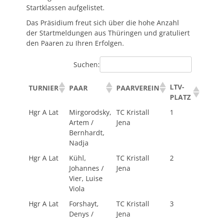
Startklassen aufgelistet.
Das Präsidium freut sich über die hohe Anzahl
der Startmeldungen aus Thüringen und gratuliert
den Paaren zu Ihren Erfolgen.
Suchen:
LTV-
TURNIER
PAAR
PAARVEREIN
PLATZ
Hgr A Lat
Mirgorodsky,
TC Kristall
1
Artem /
Jena
Bernhardt,
Nadja
Hgr A Lat
Kühl,
TC Kristall
2
Johannes /
Jena
Vier, Luise
Viola
Hgr A Lat
Forshayt,
TC Kristall
3
Denys /
Jena