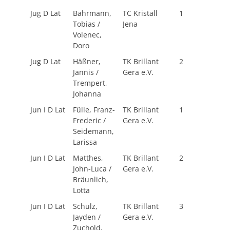
Jug D Lat
Bahrmann,
TC Kristall
1
Tobias /
Jena
Volenec,
Doro
Jug D Lat
Häßner,
TK Brillant
2
Jannis /
Gera e.V.
Trempert,
Johanna
Jun I D Lat
Fülle, Franz-
TK Brillant
1
Frederic /
Gera e.V.
Seidemann,
Larissa
Jun I D Lat
Matthes,
TK Brillant
2
John-Luca /
Gera e.V.
Bräunlich,
Lotta
Jun I D Lat
Schulz,
TK Brillant
3
Jayden /
Gera e.V.
Zuchold,