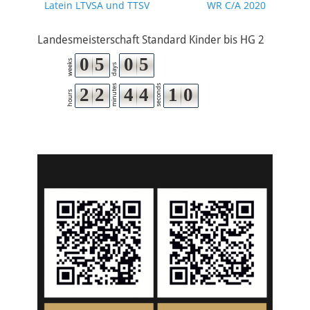
Latein LTVSA und TTSV
WR C/A 2020
Landesmeisterschaft Standard Kinder bis HG 2
0
5
0
5
weeks
days
minutes
seconds
2
2
4
4
0
9
hours