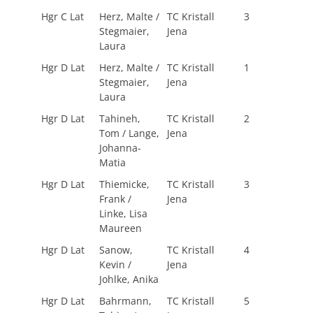
Hgr C Lat
Herz, Malte /
TC Kristall
3
Stegmaier,
Jena
Laura
Hgr D Lat
Herz, Malte /
TC Kristall
1
Stegmaier,
Jena
Laura
Hgr D Lat
Tahineh,
TC Kristall
2
Tom / Lange,
Jena
Johanna-
Matia
Hgr D Lat
Thiemicke,
TC Kristall
3
Frank /
Jena
Linke, Lisa
Maureen
Hgr D Lat
Sanow,
TC Kristall
4
Kevin /
Jena
Johlke, Anika
Hgr D Lat
Bahrmann,
TC Kristall
5