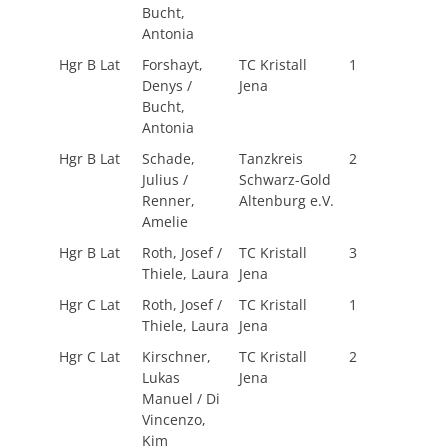
Bucht,
Antonia
Hgr B Lat
Forshayt,
TC Kristall
1
Denys /
Jena
Bucht,
Antonia
Hgr B Lat
Schade,
Tanzkreis
2
Julius /
Schwarz-Gold
Renner,
Altenburg e.V.
Amelie
Hgr B Lat
Roth, Josef /
TC Kristall
3
Thiele, Laura
Jena
Hgr C Lat
Roth, Josef /
TC Kristall
1
Thiele, Laura
Jena
Hgr C Lat
Kirschner,
TC Kristall
2
Lukas
Jena
Manuel / Di
Vincenzo,
Kim