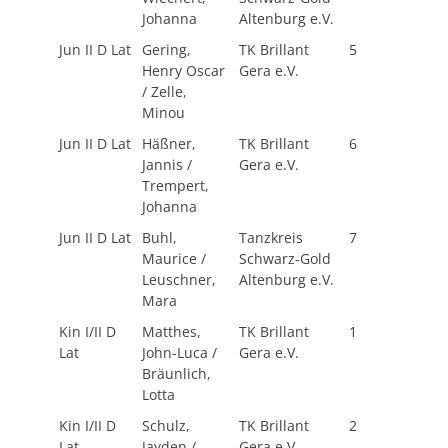
Johanna
Altenburg e.V.
Jun II D Lat
Gering,
TK Brillant
5
Henry Oscar
Gera e.V.
/ Zelle,
Minou
Jun II D Lat
Häßner,
TK Brillant
6
Jannis /
Gera e.V.
Trempert,
Johanna
Jun II D Lat
Buhl,
Tanzkreis
7
Maurice /
Schwarz-Gold
Leuschner,
Altenburg e.V.
Mara
Kin I/II D
Matthes,
TK Brillant
1
Lat
John-Luca /
Gera e.V.
Bräunlich,
Lotta
Kin I/II D
Schulz,
TK Brillant
2
Lat
Jayden /
Gera e.V.