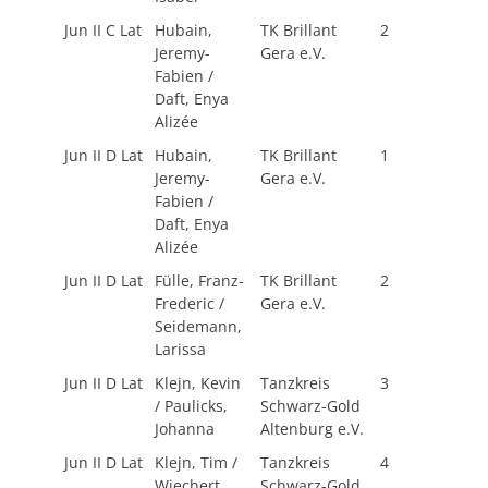
Jun II C Lat
Hubain,
TK Brillant
2
Jeremy-
Gera e.V.
Fabien /
Daft, Enya
Alizée
Jun II D Lat
Hubain,
TK Brillant
1
Jeremy-
Gera e.V.
Fabien /
Daft, Enya
Alizée
Jun II D Lat
Fülle, Franz-
TK Brillant
2
Frederic /
Gera e.V.
Seidemann,
Larissa
Jun II D Lat
Klejn, Kevin
Tanzkreis
3
/ Paulicks,
Schwarz-Gold
Johanna
Altenburg e.V.
Jun II D Lat
Klejn, Tim /
Tanzkreis
4
Wiechert,
Schwarz-Gold