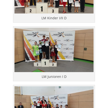
LM Kinder I/II D
LM Junioren I D