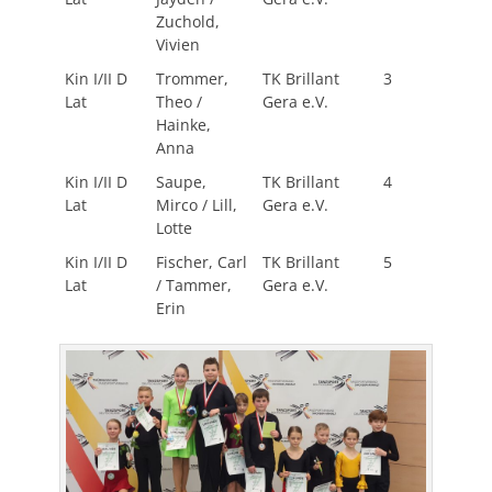
Zuchold,
Vivien
Kin I/II D
Trommer,
TK Brillant
3
Lat
Theo /
Gera e.V.
Hainke,
Anna
Kin I/II D
Saupe,
TK Brillant
4
Lat
Mirco / Lill,
Gera e.V.
Lotte
Kin I/II D
Fischer, Carl
TK Brillant
5
Lat
/ Tammer,
Gera e.V.
Erin