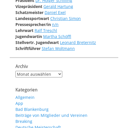
Präsident
Dr. Holger Schilling
Vizepräsident
Gerald Hartung
Schatzmeister
Daniel Exel
Landessportwart
Christian Simon
Pressesprecher/in
n/n
Lehrwart
Ralf Treschl
Jugendwartin
Martha Schöffl
Stellvertr. Jugendwart
Leonard Breternitz
Schriftführer
Stefan Woltmann
Archiv
Archiv
Kategorien
Allgemein
App
Bad Blankenburg
Beiträge von Mitglieder und Vereinen
Breaking
Deutsche Meisterschaft