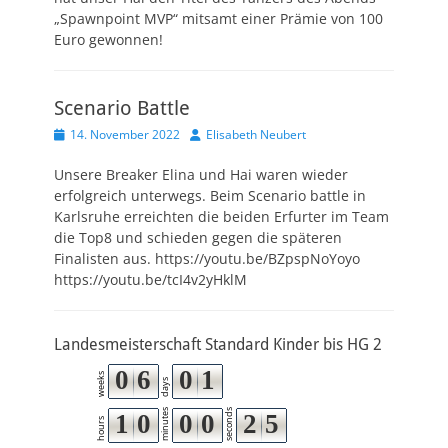
„Spawnpoint MVP“ mitsamt einer Prämie von 100
Euro gewonnen!
Scenario Battle
Veröffentlicht
Autor
14. November 2022
Elisabeth Neubert
am
Unsere Breaker Elina und Hai waren wieder
erfolgreich unterwegs. Beim Scenario battle in
Karlsruhe erreichten die beiden Erfurter im Team
die Top8 und schieden gegen die späteren
Finalisten aus. https://youtu.be/BZpspNoYoyo
https://youtu.be/tcI4v2yHklM
Landesmeisterschaft Standard Kinder bis HG 2
0
6
0
1
weeks
days
minutes
seconds
1
0
0
0
2
4
hours
5