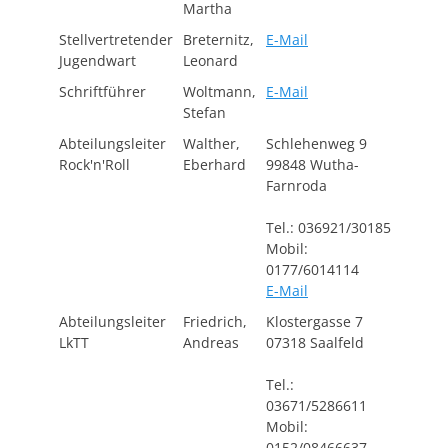
Martha
Stellvertretender
Breternitz,
E-Mail
Jugendwart
Leonard
Schriftführer
Woltmann,
E-Mail
Stefan
Abteilungsleiter
Walther,
Schlehenweg 9
Rock'n'Roll
Eberhard
99848 Wutha-
Farnroda
Tel.: 036921/30185
Mobil:
0177/6014114
E-Mail
Abteilungsleiter
Friedrich,
Klostergasse 7
LkTT
Andreas
07318 Saalfeld
Tel.:
03671/5286611
Mobil:
0152/08466637