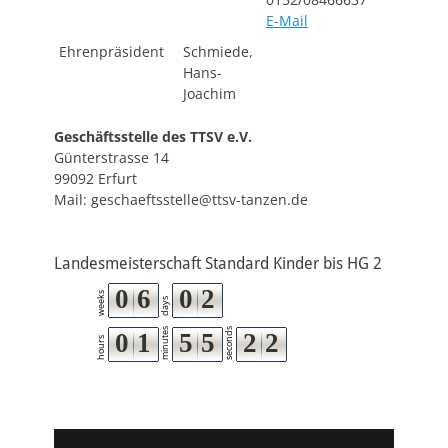
E-Mail
Ehrenpräsident
Schmiede,
Hans-
Joachim
Geschäftsstelle des TTSV e.V.
Günterstrasse 14
99092 Erfurt
Mail: geschaeftsstelle@ttsv-tanzen.de
Landesmeisterschaft Standard Kinder bis HG 2
0
6
0
2
weeks
days
minutes
seconds
0
1
5
5
2
1
hours
2