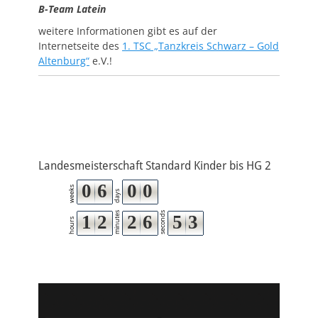
B-Team Latein
weitere Informationen gibt es auf der
Internetseite des
1. TSC „Tanzkreis Schwarz – Gold
Altenburg“
e.V.!
Landesmeisterschaft Standard Kinder bis HG 2
0
6
0
0
weeks
days
minutes
seconds
1
2
2
6
5
2
3
hours