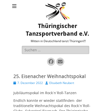
Thüringischer
Tanzsportverband e.V.
Mitten in Deutschland tanzt Thüringen!!!
Suche
nach:
Facebook
E-
Mail
25. Eisenacher Weihnachtspokal
Veröffentlicht
Autor
7. Dezember 2022
Elisabeth Neubert
am
Jubiläumspokal im Rock´n´Roll-Tanzen
Endlich konnte er wieder stattfinden- der
traditionelle Weihnachtspokal des Rock´n´Roll-
Clubs „Sylvester“ Eisenach. Der Thüringische