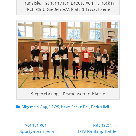
Franziska Tscharn / Jan Dreute vom 1. Rock´n
´Roll-Club Gießen e.V. Platz 3 Erwachsene
Siegerehrung – Erwachsenen-Klasse
Kategorien
Allgemein
,
App
,
NEWS
,
News Rock ́n Roll
,
Rock ́n Roll
Beitragsnavigation
← Vorheriger
Nächster →
Vorheriger
Nächster
Sportgala in Jena
DTV Ranking Battle