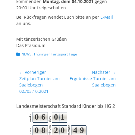
kommenden
Montag, dem 04.10.2021
gegen
20:00 Uhr freigeschalten.
Bei Rückfragen wendet Euch bitte an per
E-Mail
an uns.
Mit tänzerischen Grüßen
Das Präsidium
Kategorien
NEWS
,
Thüringer Tanzsport Tage
Beitragsnavigation
← Vorheriger
Nächster →
Vorheriger
Nächster
Zeitplan Turnier am
Ergebnisse Turnier am
Beitrag:
Beitrag:
Saalebogen
Saalebogen
02./03.10.2021
Landesmeisterschaft Standard Kinder bis HG 2
0
6
0
1
weeks
days
minutes
seconds
0
8
2
0
4
8
9
hours