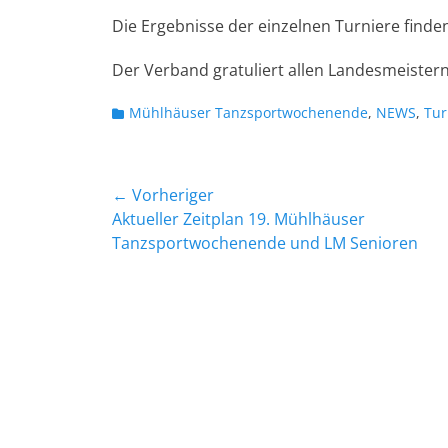
Die Ergebnisse der einzelnen Turniere finden
Der Verband gratuliert allen Landesmeistern
Kategorien
Mühlhäuser Tanzsportwochenende
,
NEWS
,
Tur
Beitragsnavigation
← Vorheriger
Vorheriger
Aktueller Zeitplan 19. Mühlhäuser
Beitrag:
Tanzsportwochenende und LM Senioren