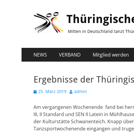
Thüringisch
Mitten in Deutschland tanzt Thür
Primäres
Zum
NEWS
VERBAND
Mitglied werden
Inhalt
Menü
springen
Ergebnisse der Thüringi
Veröffentlicht
Autor
25. März 2019
admin
am
Am vergangenen Wochenende fand bei herrl
III, II Standard und SEN II Latein in Mühlhau
der Kulturstätte Schwanenteich. Knapp übe
Tanzsportwochenende eingangen und trugen 