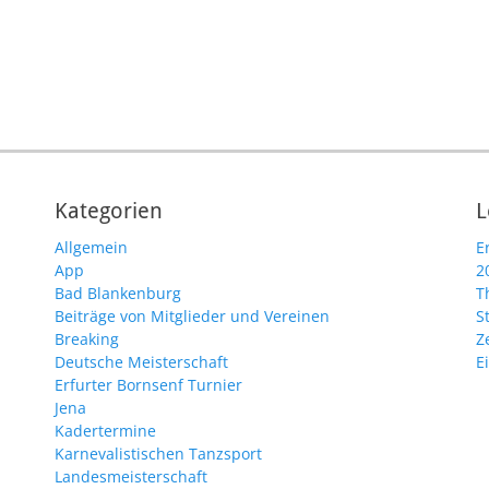
Kategorien
L
Allgemein
E
App
2
Bad Blankenburg
T
Beiträge von Mitglieder und Vereinen
S
Breaking
Z
Deutsche Meisterschaft
E
Erfurter Bornsenf Turnier
Jena
Kadertermine
Karnevalistischen Tanzsport
Landesmeisterschaft