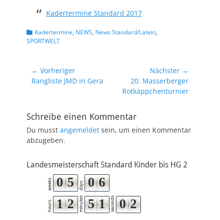
Kadertermine Standard 2017
Kategorien
Kadertermine
,
NEWS
,
News Standard/Latein
,
SPORTWELT
Beitragsnavigation
← Vorheriger
Nächster →
Vorheriger
Nächster
Rangliste JMD in Gera
20. Masserberger
Beitrag:
Beitrag:
Rotkäppchenturnier
Schreibe einen Kommentar
Du musst
angemeldet
sein, um einen Kommentar
abzugeben.
Landesmeisterschaft Standard Kinder bis HG 2
0
5
0
6
weeks
days
minutes
seconds
1
2
5
1
0
1
2
hours