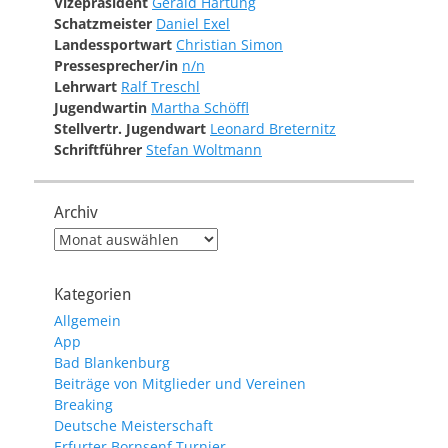
Vizepräsident
Gerald Hartung
Schatzmeister
Daniel Exel
Landessportwart
Christian Simon
Pressesprecher/in
n/n
Lehrwart
Ralf Treschl
Jugendwartin
Martha Schöffl
Stellvertr. Jugendwart
Leonard Breternitz
Schriftführer
Stefan Woltmann
Archiv
Archiv
Kategorien
Allgemein
App
Bad Blankenburg
Beiträge von Mitglieder und Vereinen
Breaking
Deutsche Meisterschaft
Erfurter Bornsenf Turnier