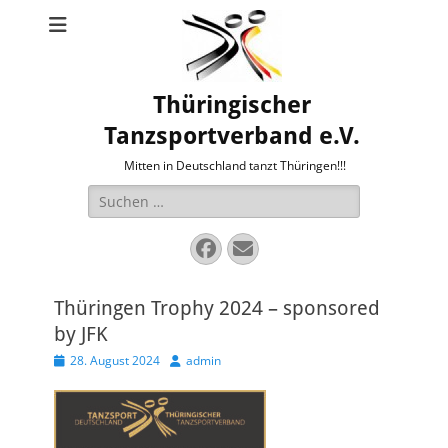
Thüringischer
Tanzsportverband e.V.
Mitten in Deutschland tanzt Thüringen!!!
Suche
nach:
Facebook
E-
Mail
Thüringen Trophy 2024 – sponsored
by JFK
Veröffentlicht
Autor
28. August 2024
admin
am