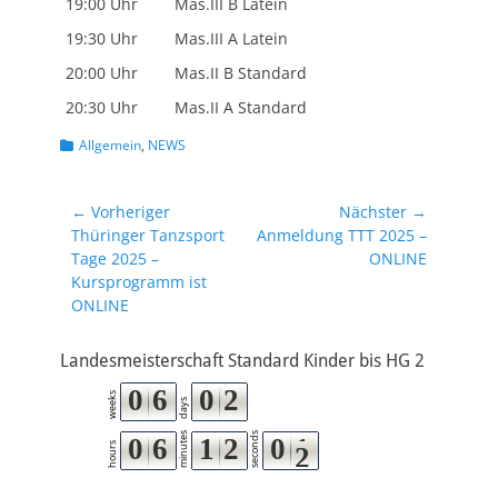
19:00 Uhr
Mas.III B Latein
19:30 Uhr
Mas.III A Latein
20:00 Uhr
Mas.II B Standard
20:30 Uhr
Mas.II A Standard
Kategorien
Allgemein
,
NEWS
Beitragsnavigation
← Vorheriger
Nächster →
Vorheriger
Nächster
Thüringer Tanzsport
Anmeldung TTT 2025 –
Beitrag:
Beitrag:
Tage 2025 –
ONLINE
Kursprogramm ist
ONLINE
Landesmeisterschaft Standard Kinder bis HG 2
0
6
0
2
weeks
days
minutes
seconds
0
6
1
2
0
1
hours