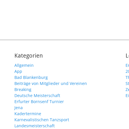
Kategorien
L
Allgemein
E
App
2
Bad Blankenburg
T
Beiträge von Mitglieder und Vereinen
S
Breaking
Z
Deutsche Meisterschaft
E
Erfurter Bornsenf Turnier
Jena
Kadertermine
Karnevalistischen Tanzsport
Landesmeisterschaft