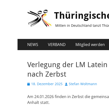
Thüringisch
Mitten in Deutschland tanzt Thür
Primäres
Zum
NEWS
VERBAND
Mitglied werden
Inhalt
Menü
springen
Verlegung der LM Latein
nach Zerbst
Veröffentlicht
Autor
18. Dezember 2025
Stefan Woltmann
am
Am 24.01.2026 finden in Zerbst die gemein
Anhalt statt.